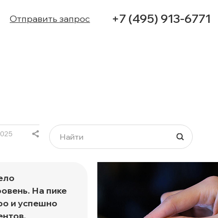
+7 (495) 913-6771
Отправить запрос
УСЛУГИ
в
КЕЙСЫ
КОНТАКТЫ
2025
ело
овень. На пике
ро и успешно
ентов,