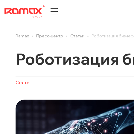
Ramax
Пресс-центр
Cтатьи
Роботизация бизнес
О КОМПАНИИ
ПРЕСС
История компании
Все
Роботизация б
Центры компетенций
Новост
Партнеры
Новост
Награды и достижения
Публик
Cтатьи
Документы и сертификаты
Cтатьи
Карьера
Анонсы
Отзывы клиентов
Вебина
ДИТ