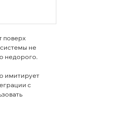
т поверх
-системы не
о недорого.
но имитирует
теграции с
ьзовать