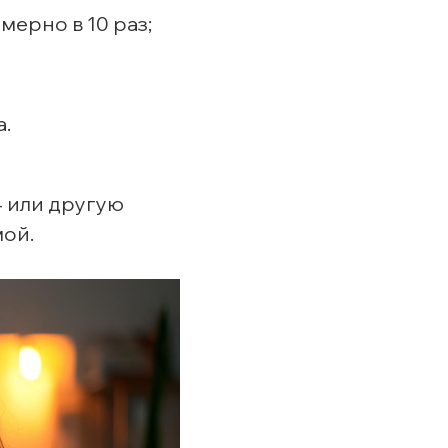
ерно в 10 раз;
.
4 или другую
мой.