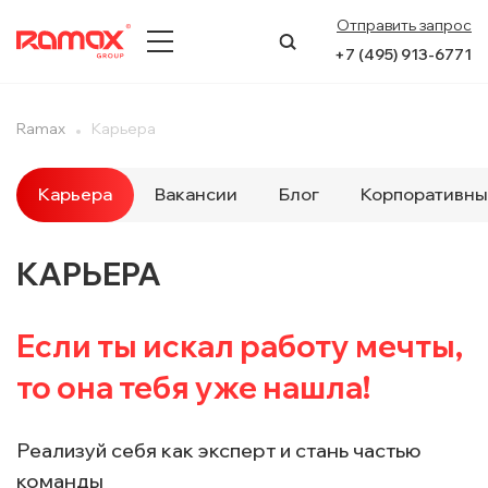
Отправить запрос
+7 (495) 913-6771
О КОМПАНИИ
Ramax
Карьера
ПРЕСС-ЦЕНТР
Карьера
Вакансии
Блог
Корпоративны
НАПРАВЛЕНИЯ
КАРЬЕРА
УСЛУГИ
КЕЙСЫ
Если ты искал работу мечты,
то она тебя уже нашла!
КОНТАКТЫ
Реализуй себя как эксперт и стань частью
команды