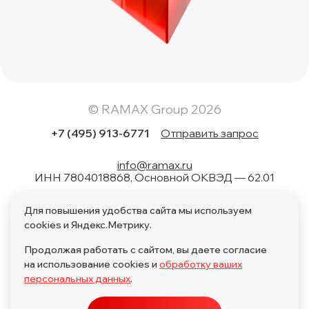
© RAMAX Group 2026
+7 (495) 913-6771
Отправить запрос
info@ramax.ru
ИНН 7804018868, Основной ОКВЭД — 62.01
Коды вида в области информационных технологий: 1.01,
Для повышения удобства сайта мы используем
1.02, 1.04, 1.05, 1.06, 1.08, 2.01, 3.01, 4.01, 11.01, 17.01, 27.01,
28.01
cookies и Яндекс.Метрику.
Продолжая работать с сайтом, вы даете согласие
на использование cookies и
обработку ваших
персональных данных
.
Политика обработки персональных данных по поручению