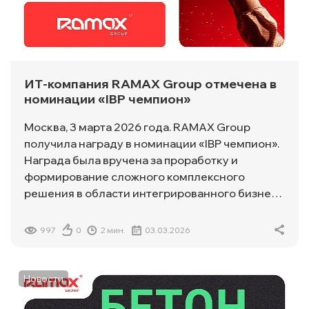
ИТ-компания RAMAX Group отмечена в
номинации «IBP чемпион»
Москва, 3 марта 2026 года. RAMAX Group
получила награду в номинации «IBP чемпион».
Награда была вручена за проработку и
формирование сложного комплексного
решения в области интегрированного бизнес-
планирования (IBP). Награждение состоялось в
Москве в рамках традиционной партнерской
997
0
2 мин.
03.03.2026
встречи «Форсайт», на которой были
подведены итоги 2025 года и представлены
направления развития на 2026 год.
Новости