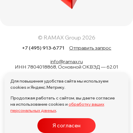
© RAMAX Group 2026
+7 (495) 913-6771
Отправить запрос
info@ramax.ru
ИНН 7804018868, Основной ОКВЭД — 62.01
Коды вида в области информационных технологий: 1.01,
Для повышения удобства сайта мы используем
1.02, 1.04, 1.05, 1.06, 1.08, 2.01, 3.01, 4.01, 11.01, 17.01, 27.01,
28.01
cookies и Яндекс.Метрику.
Продолжая работать с сайтом, вы даете согласие
на использование cookies и
обработку ваших
персональных данных
.
Политика обработки персональных данных по поручению
Я согласен
Политика обработки персональных данных
ПО в ЕРРПО