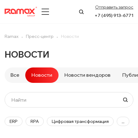
Отправить запрос
+7 (495) 913-6771
О КОМПАНИИ
Ramax
Пресс-центр
Новости
ПРЕСС-ЦЕНТР
НОВОСТИ
НАПРАВЛЕНИЯ
Все
Новости
Новости вендоров
Публи
УСЛУГИ
КЕЙСЫ
КОНТАКТЫ
ERP
RPA
Цифровая трансформация