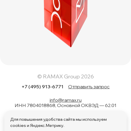
© RAMAX Group 2026
+7 (495) 913-6771
Отправить запрос
info@ramax.ru
ИНН 7804018868, Основной ОКВЭД — 62.01
Коды вида в области информационных технологий: 1.01,
Для повышения удобства сайта мы используем
1.02, 1.04, 1.05, 1.06, 1.08, 2.01, 3.01, 4.01, 11.01, 17.01, 27.01,
28.01
cookies и Яндекс.Метрику.