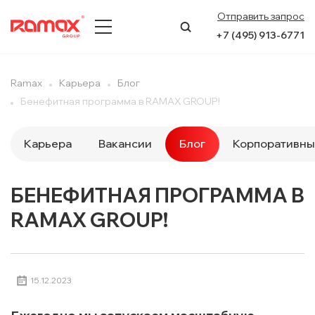
Отправить запрос
+7 (495) 913-6771
О КОМПАНИИ
Ramax
Карьера
Блог
Бенефитная программа в RAMAX GROUP!
ПРЕСС-ЦЕНТР
НАПРАВЛЕНИЯ
Карьера
Вакансии
Блог
Корпоративны
УСЛУГИ
БЕНЕФИТНАЯ ПРОГРАММА В
КЕЙСЫ
RAMAX GROUP!
КОНТАКТЫ
15.12.2023