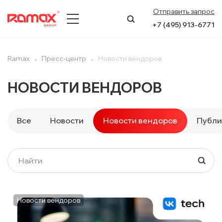
Отправить запрос
+7 (495) 913-6771
О КОМПАНИИ
Ramax
Пресс-центр
Новости вендоров
ПРЕСС-ЦЕНТР
НОВОСТИ ВЕНДОРОВ
НАПРАВЛЕНИЯ
Все
Новости
Новости вендоров
Публи
УСЛУГИ
КЕЙСЫ
КОНТАКТЫ
Новости вендоров