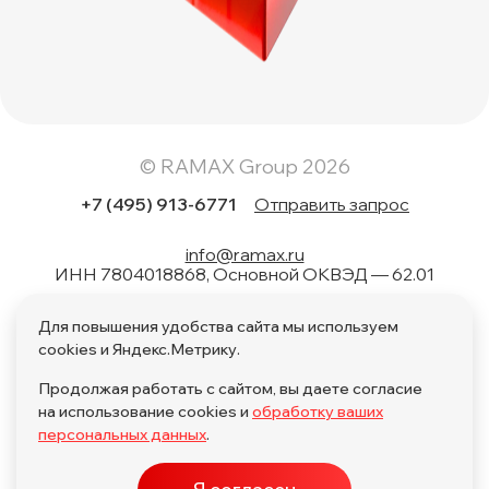
© RAMAX Group 2026
+7 (495) 913-6771
Отправить запрос
info@ramax.ru
ИНН 7804018868, Основной ОКВЭД — 62.01
Коды вида в области информационных технологий: 1.01,
Для повышения удобства сайта мы используем
1.02, 1.04, 1.05, 1.06, 1.08, 2.01, 3.01, 4.01, 11.01, 17.01, 27.01,
28.01
cookies и Яндекс.Метрику.
Продолжая работать с сайтом, вы даете согласие
на использование cookies и
обработку ваших
персональных данных
.
Политика обработки персональных данных по поручению
Политика обработки персональных данных
ПО в ЕРРПО