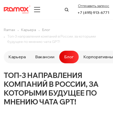
Отправить запрос
+7 (495) 913-6771
О КОМПАНИИ
Ramax
Карьера
Блог
Топ-3 направления компаний в России, за которыми
ПРЕСС-ЦЕНТР
будущее по мнению чата GPT!
НАПРАВЛЕНИЯ
Карьера
Вакансии
Блог
Корпоративны
УСЛУГИ
ТОП-3 НАПРАВЛЕНИЯ
КЕЙСЫ
КОМПАНИЙ В РОССИИ, ЗА
КОНТАКТЫ
КОТОРЫМИ БУДУЩЕЕ ПО
МНЕНИЮ ЧАТА GPT!