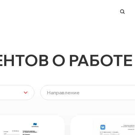
-ЦЕНТР
НАПРАВЛЕНИЯ
ERP-системы
НТОВ О РАБОТЕ
и
Управление финансами
и вендоров
BI и работа с данными
ации в СМИ
Process Mining
Система динамического
Направление
ценообразования
 мероприятий
Техподдержка ИТ-
ры
инфраструктуры
Заказная разработка ПО
Автоматизация ЭДО