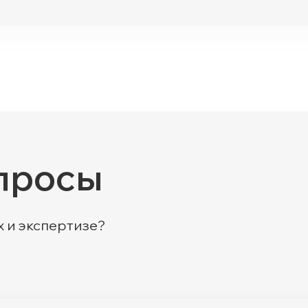
просы
х и экспертизе?