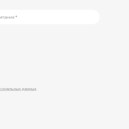
мпания
*
рсональных данных
.