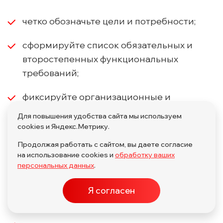
четко обозначьте цели и потребности;
сформируйте список обязательных и
второстепенных функциональных
требований;
фиксируйте организационные и
юридические ограничения;
Для повышения удобства сайта мы используем
cookies и Яндекс.Метрику.
составьте реестр технических
Продолжая работать с сайтом, вы даете согласие
требований и ограничений
на использование cookies и
обработку ваших
корпоративных политик безопасности;
персональных данных
.
подсчитайте бюджет и наметьте
Я согласен
стоимость дальнейшей поддержки;