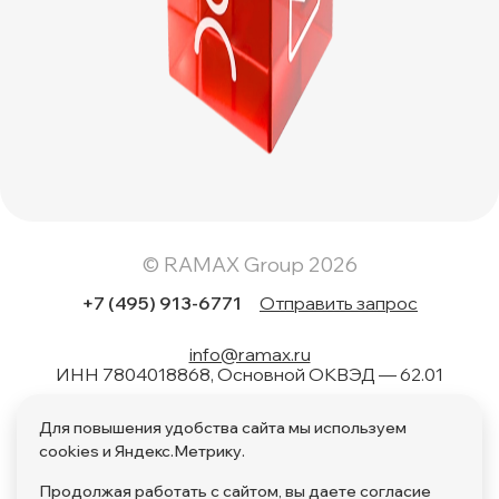
© RAMAX Group 2026
+7 (495) 913-6771
Отправить запрос
info@ramax.ru
ИНН 7804018868, Основной ОКВЭД — 62.01
Коды вида в области информационных технологий: 1.01,
Для повышения удобства сайта мы используем
1.02, 1.04, 1.05, 1.06, 1.08, 2.01, 3.01, 4.01, 11.01, 17.01, 27.01,
28.01
cookies и Яндекс.Метрику.
Продолжая работать с сайтом, вы даете согласие