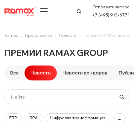
Отправить запрос
+7 (495) 913-6771
О КОМПАНИИ
Ramax
Пресс-центр
Новости
Премии RAMAX Group
ПРЕСС-ЦЕНТР
ПРЕМИИ RAMAX GROUP
НАПРАВЛЕНИЯ
Все
Новости
Новости вендоров
Публи
УСЛУГИ
КЕЙСЫ
КОНТАКТЫ
ERP
RPA
Цифровая трансформация