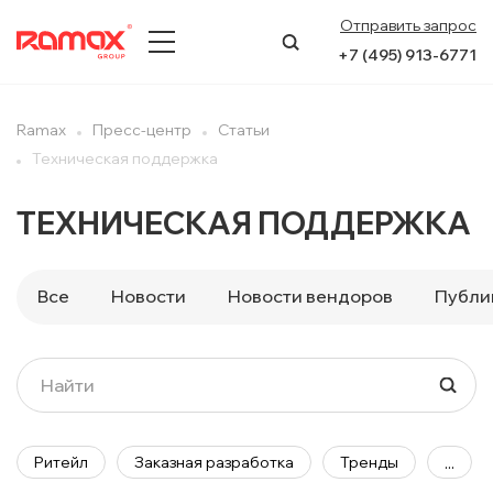
Отправить запрос
+7 (495) 913-6771
О КОМПАНИИ
Ramax
Пресс-центр
Cтатьи
Техническая поддержка
ПРЕСС-ЦЕНТР
ТЕХНИЧЕСКАЯ ПОДДЕРЖКА
НАПРАВЛЕНИЯ
УСЛУГИ
Все
Новости
Новости вендоров
Публи
КЕЙСЫ
КОНТАКТЫ
Ритейл
Заказная разработка
Тренды