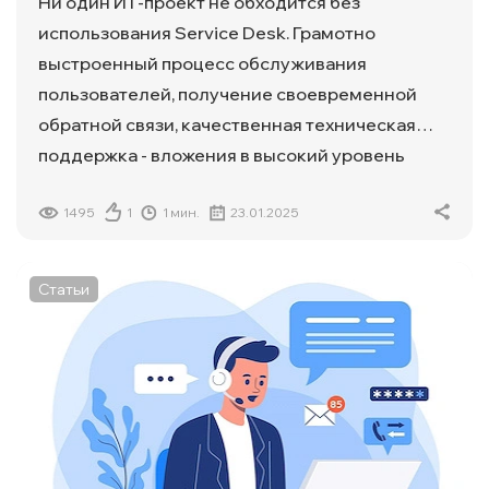
Ни один ИТ-проект не обходится без
использования Service Desk. Грамотно
выстроенный процесс обслуживания
пользователей, получение своевременной
обратной связи, качественная техническая
поддержка - вложения в высокий уровень
сервиса так или иначе влияют на рост прибыли
1495
1
1 мин.
23.01.2025
компании.
Cтатьи