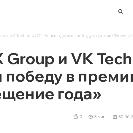
up и VK Tech для ОТП Банка одержал победу в премии CNews «
-ЦЕНТР
НАПРАВЛЕНИЯ
ERP-системы
Group и VK Tech
и
Управление финансами
 победу в прем
и вендоров
BI и работа с данными
ации в СМИ
Process Mining
щение года»
Система динамического
ценообразования
 мероприятий
Техподдержка ИТ-
ры
инфраструктуры
0
3 мин.
30.06.
Заказная разработка ПО
Автоматизация ЭДО