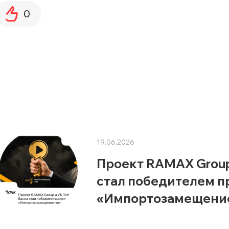
0
19.06.2026
Проект RAMAX Group
стал победителем 
«Импортозамещение