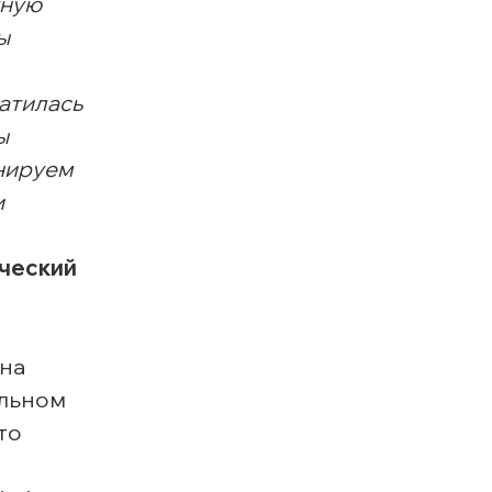
жную
ы
атилась
ы
нируем
и
ический
ена
альном
то