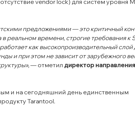
тсутствие vendor lock) для систем уровня Mi
нтскими предложениями — это критичный кон
а в реальном времени, строгие требования к 
l работает как высокопроизводительный слой
нды и при этом не зависит от зарубежного в
труктуры»,
— отметил
директор направления
вым и на сегодняшний день единственным
родукту Tarantool.