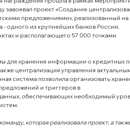
 награждения прошла в рамках мероприят
ду завоевал проект «Создание централизов
тскими предложениями», реализованный на 
ка - одного из крупнейших банков России,
нктах и располагающего 57 000 точками
емы для хранения информации о кредитных 
 также централизация управления актуальны
ная система позволила организовать хране
 предложений и триггеров в
данных, обеспечивающих необходимый уро
систем.
команду, которая реализовала проект, а такж