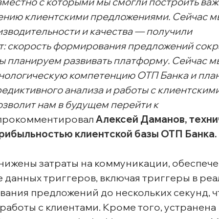
овместно с которыми мы смогли построить ва
ению клиентскими предложениями. Сейчас м
изводительности и качества — получили
т: скорость формирования предложений сокр
 мы планируем развивать платформу. Сейчас м
нологическую компетенцию ОТП Банка и пла
редиктивного анализа и работы с клиентским
озволит нам в будущем перейти к
 прокомментировал
Алексей Даманов, техн
прибыльностью клиентской базы ОТП Банка.
снижены затраты на коммуникации, обеспеч
е данных триггеров, включая триггеры в ре
ания предложений до нескольких секунд, ч
работы с клиентами. Кроме того, устранена