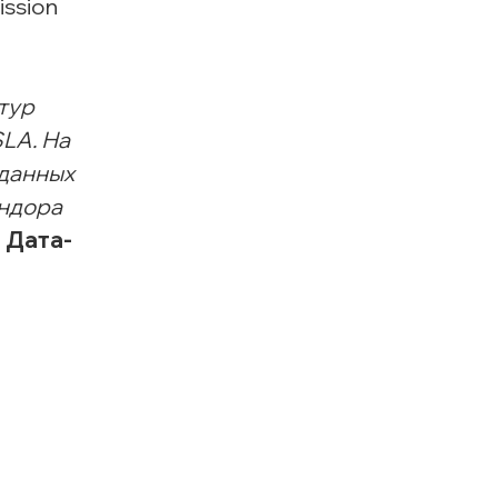
ssion
тур
SLA. На
 данных
ендора
 Дата-