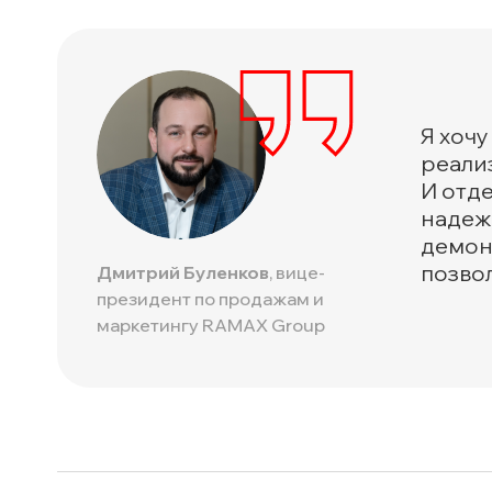
Я хоч
реали
И отд
надеж
демон
позво
Дмитрий Буленков
, вице-
президент по продажам и
маркетингу RAMAX Group