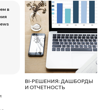
а
ем в
ния
News
BI-РЕШЕНИЯ: ДАШБОРДЫ
И ОТЧЕТНОСТЬ
и