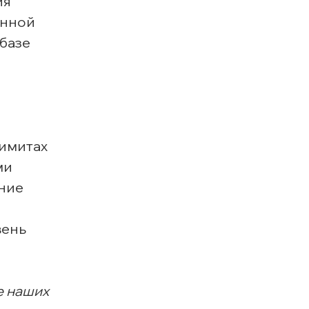
ия
анной
базе
лимитах
ми
ние
вень
е наших