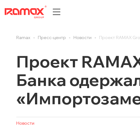
Ramax
Пресс-центр
Новости
Проект RAMAX Gro
О КОМПАНИИ
ПРЕСС
История компании
Все
Проект RAMAX 
Центры компетенций
Новост
Банка одержал
Партнеры
Новост
Награды и достижения
Публик
«Импортозаме
Документы и сертификаты
Cтатьи
Карьера
Анонсы
Отзывы клиентов
Вебина
Новости
ДИТ