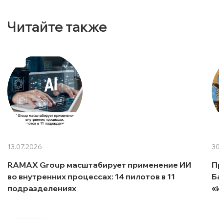
Читайте также
13.07.2026
30
RAMAX Group масштабирует применение ИИ
П
во внутренних процессах: 14 пилотов в 11
Б
подразделениях
«