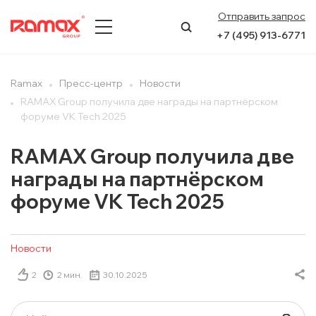
Отправить запрос
+7 (495) 913-6771
О КОМПАНИИ
Ramax
Пресс-центр
Новости
RAMAX Group получила две награды на партнёрском
ПРЕСС-ЦЕНТР
форуме VK Tech 2025
НАПРАВЛЕНИЯ
RAMAX Group получила две
награды на партнёрском
УСЛУГИ
форуме VK Tech 2025
КЕЙСЫ
Новости
КОНТАКТЫ
2
2 мин.
30.10.2025