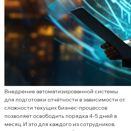
Внедрение автоматизированной системы
для подготовки отчётности в зависимости от
сложности текущих бизнес-процессов
позволяет освободить порядка 4-5 дней в
месяц. И это для каждого из сотрудников,