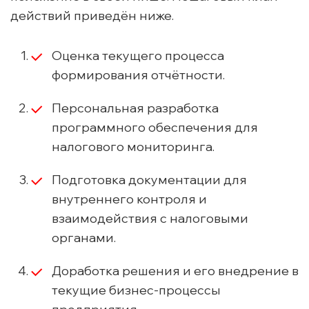
действий приведён ниже.
Оценка текущего процесса
формирования отчётности.
Персональная разработка
программного обеспечения для
налогового мониторинга.
Подготовка документации для
внутреннего контроля и
взаимодействия с налоговыми
органами.
Доработка решения и его внедрение в
текущие бизнес-процессы