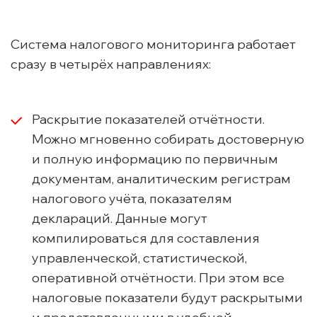
Система налогового мониторинга работает
сразу в четырёх направлениях:
Раскрытие показателей отчётности.
Можно мгновенно собирать достоверную
и полную информацию по первичным
документам, аналитическим регистрам
налогового учёта, показателям
деклараций. Данные могут
компилироваться для составления
управленческой, статистической,
оперативной отчётности. При этом все
налоговые показатели будут раскрытыми