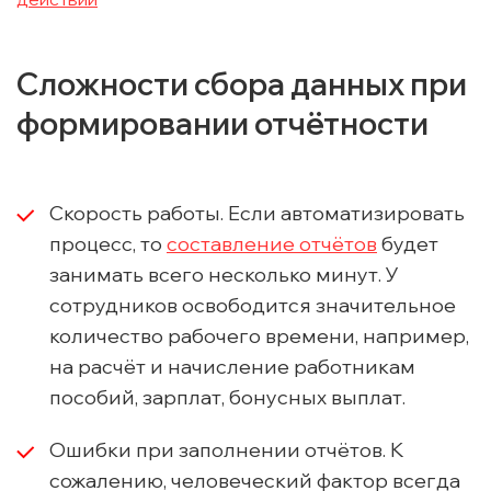
Сложности сбора данных при
формировании отчётности
Скорость работы. Если автоматизировать
процесс, то
составление отчётов
будет
занимать всего несколько минут. У
сотрудников освободится значительное
количество рабочего времени, например,
на расчёт и начисление работникам
пособий, зарплат, бонусных выплат.
Ошибки при заполнении отчётов. К
сожалению, человеческий фактор всегда