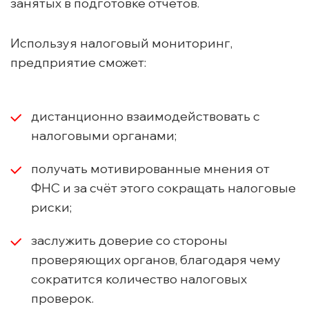
занятых в подготовке отчётов.
Используя налоговый мониторинг,
предприятие сможет:
дистанционно взаимодействовать с
налоговыми органами;
получать мотивированные мнения от
ФНС и за счёт этого сокращать налоговые
риски;
заслужить доверие со стороны
проверяющих органов, благодаря чему
сократится количество налоговых
проверок.