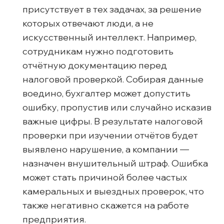
присутствует в тех задачах, за решение
которых отвечают люди, а не
искусственный интеллект. Например,
сотрудникам нужно подготовить
отчётную документацию перед
налоговой проверкой. Собирая данные
воедино, бухгалтер может допустить
ошибку, пропустив или случайно исказив
важные цифры. В результате налоговой
проверки при изучении отчётов будет
выявлено нарушение, а компании —
назначен внушительный штраф. Ошибка
может стать причиной более частых
камеральных и выездных проверок, что
также негативно скажется на работе
предприятия.