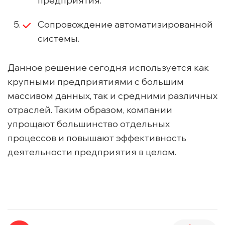
предприятия.
Сопровождение автоматизированной
системы.
Данное решение сегодня используется как
крупными предприятиями с большим
массивом данных, так и средними различных
отраслей. Таким образом, компании
упрощают большинство отдельных
процессов и повышают эффективность
деятельности предприятия в целом.