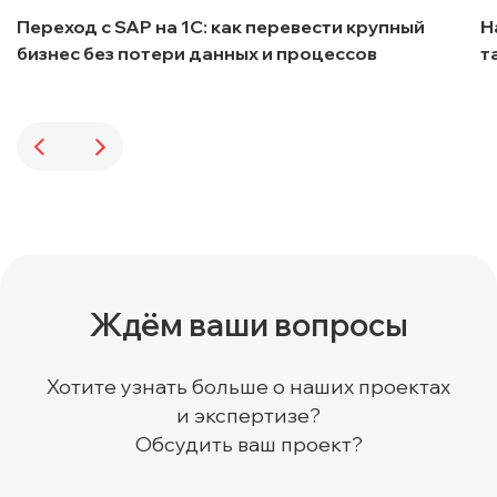
Переход с SAP на 1С: как перевести крупный
Н
бизнес без потери данных и процессов
т
Ждём ваши вопросы
Хотите узнать больше о наших проектах
и экспертизе?
Обсудить ваш проект?