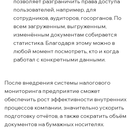
позволяет разграничить права доступа
пользователей, например, для
сотрудников, аудиторов, госорганов. По
всем загруженным, выгруженным,
изменённым документам собирается
статистика. Благодаря этому можно в
любой момент посмотреть, кто и когда
работал с конкретными данными.
После внедрения системы налогового
мониторинга предприятие сможет
обеспечить рост эффективности внутренних
процессов компании, значительно ускорить
подготовку отчётов, а также сократить объём
документов на бумажных носителях.