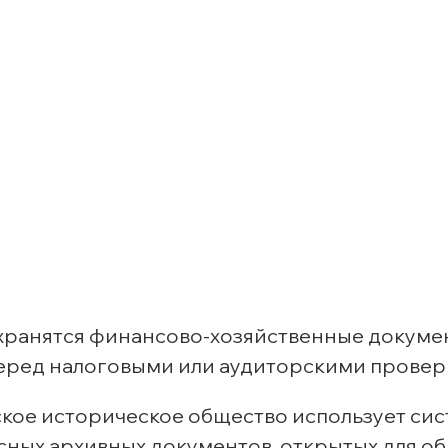
хранятся финансово-хозяйственные докуме
еред налоговыми или аудиторскими провер
кое историческое общество использует си
сных архивных документов, открытых для о