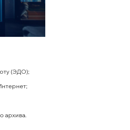
ту (ЭДО);
Интернет;
 архива.