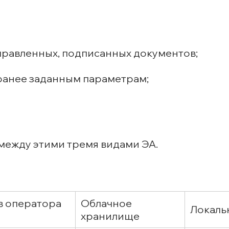
правленных, подписанных документов;
ранее заданным параметрам;
между этими тремя видами ЭА.
в оператора
Облачное
Локаль
хранилище