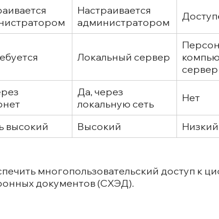
раивается
Настраивается
Доступ
нистратором
администратором
Персон
ебуется
Локальный сервер
компью
сервер
ерез
Да, через
Нет
рнет
локальную сеть
ь высокий
Высокий
Низкий
спечить многопользовательский доступ к 
ронных документов (СХЭД).