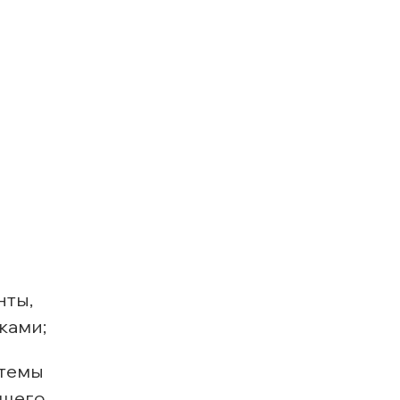
нты,
ками;
стемы
бщего