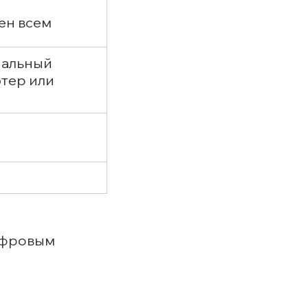
ен всем
альный
тер или
цифровым