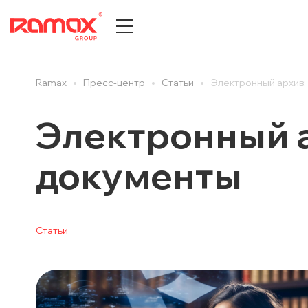
Ramax
Пресс-центр
Cтатьи
Электронный архив: 
О КОМПАНИИ
ПРЕСС
История компании
Все
Электронный а
Центры компетенций
Новост
документы
Партнеры
Новост
Награды и достижения
Публик
Документы и сертификаты
Cтатьи
Cтатьи
Карьера
Анонсы
Отзывы клиентов
Вебина
ДИТ