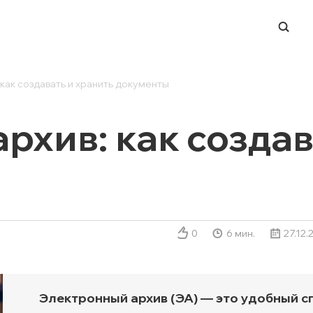
как создавать и хранить документы
-ЦЕНТР
НАПРАВЛЕНИЯ
ERP-системы
рхив: как создав
и
Управление финансами
и вендоров
BI и работа с данными
ации в СМИ
Process Mining
Система динамического
ценообразования
0
6 мин.
27.12.
 мероприятий
Техподдержка ИТ-
ры
инфраструктуры
Заказная разработка ПО
Электронный архив (ЭА) — это удобный с
Автоматизация ЭДО