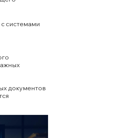
 с системами
ого
мажных
рых документов
тся