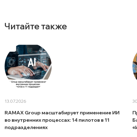
Читайте также
13.07.2026
30
RAMAX Group масштабирует применение ИИ
П
во внутренних процессах: 14 пилотов в 11
Б
подразделениях
«