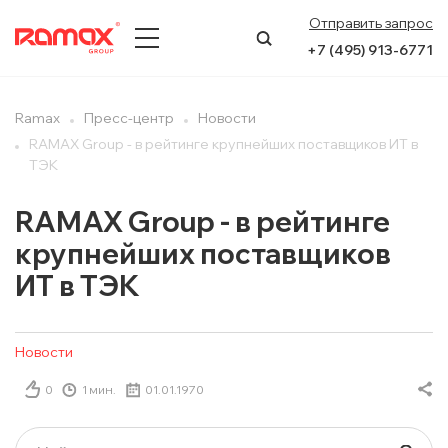
Отправить запрос
+7 (495) 913-6771
О КОМПАНИИ
Ramax
Пресс-центр
Новости
RAMAX Group - в рейтинге крупнейших поставщиков ИТ в
ПРЕСС-ЦЕНТР
ТЭК
НАПРАВЛЕНИЯ
RAMAX Group - в рейтинге
крупнейших поставщиков
УСЛУГИ
ИТ в ТЭК
КЕЙСЫ
Новости
КОНТАКТЫ
0
1 мин.
01.01.1970