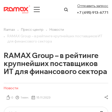
Отправить запрос
+7 (495) 913-6771
О КОМПАНИИ
Ramax
Пресс-центр
Новости
RAMAX Group – в рейтинге крупнейших поставщиков ИТ
ПРЕСС-ЦЕНТР
для финансового сектора
НАПРАВЛЕНИЯ
RAMAX Group – в рейтинге
крупнейших поставщиков
УСЛУГИ
ИТ для финансового сектора
КЕЙСЫ
Новости
КОНТАКТЫ
0
1 мин.
15.11.2023