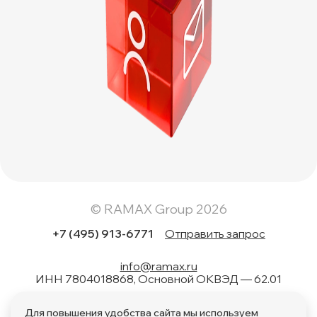
© RAMAX Group 2026
+7 (495) 913-6771
Отправить запрос
info@ramax.ru
ИНН 7804018868, Основной ОКВЭД — 62.01
Коды вида в области информационных технологий: 1.01,
Для повышения удобства сайта мы используем
1.02, 1.04, 1.05, 1.06, 1.08, 2.01, 3.01, 4.01, 11.01, 17.01, 27.01,