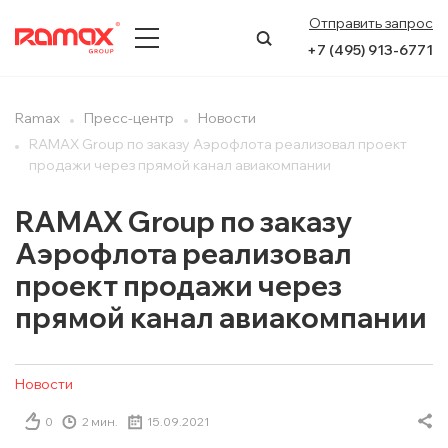
Отправить запрос
+7 (495) 913-6771
О КОМПАНИИ
Ramax
Пресс-центр
Новости
RAMAX Group по заказу Аэрофлота реализовал проект
ПРЕСС-ЦЕНТР
продажи через прямой канал авиакомпании
НАПРАВЛЕНИЯ
RAMAX Group по заказу
Аэрофлота реализовал
УСЛУГИ
проект продажи через
КЕЙСЫ
прямой канал авиакомпании
КОНТАКТЫ
Новости
0
2 мин.
15.09.2021