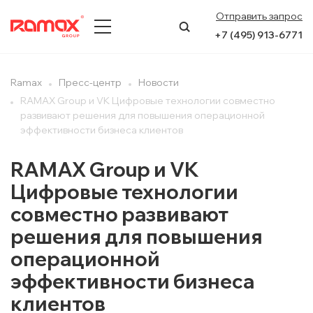
Отправить запрос
+7 (495) 913-6771
О КОМПАНИИ
Ramax
Пресс-центр
Новости
RAMAX Group и VK Цифровые технологии совместно
ПРЕСС-ЦЕНТР
развивают решения для повышения операционной
эффективности бизнеса клиентов
НАПРАВЛЕНИЯ
RAMAX Group и VK
УСЛУГИ
Цифровые технологии
совместно развивают
КЕЙСЫ
решения для повышения
КОНТАКТЫ
операционной
эффективности бизнеса
клиентов