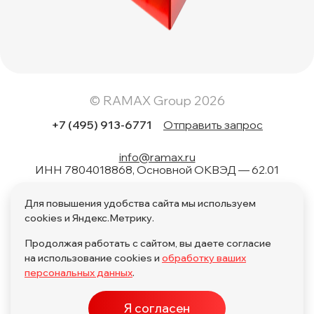
© RAMAX Group 2026
+7 (495) 913-6771
Отправить запрос
info@ramax.ru
ИНН 7804018868, Основной ОКВЭД — 62.01
Коды вида в области информационных технологий: 1.01,
Для повышения удобства сайта мы используем
1.02, 1.04, 1.05, 1.06, 1.08, 2.01, 3.01, 4.01, 11.01, 17.01, 27.01,
28.01
cookies и Яндекс.Метрику.
Продолжая работать с сайтом, вы даете согласие
на использование cookies и
обработку ваших
персональных данных
.
Политика обработки персональных данных по поручению
Я согласен
Политика обработки персональных данных
ПО в ЕРРПО