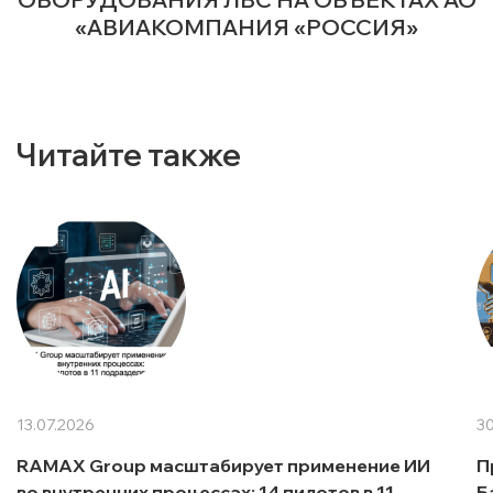
«АВИАКОМПАНИЯ «РОССИЯ»
Читайте также
13.07.2026
30
RAMAX Group масштабирует применение ИИ
П
во внутренних процессах: 14 пилотов в 11
Б