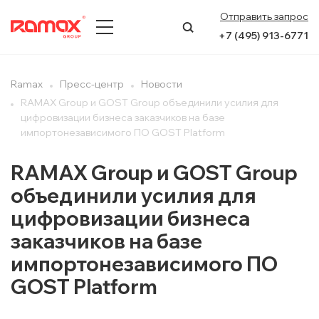
Отправить запрос
+7 (495) 913-6771
О КОМПАНИИ
Ramax
Пресс-центр
Новости
RAMAX Group и GOST Group объединили усилия для
ПРЕСС-ЦЕНТР
цифровизации бизнеса заказчиков на базе
импортонезависимого ПО GOST Platform
НАПРАВЛЕНИЯ
RAMAX Group и GOST Group
УСЛУГИ
объединили усилия для
цифровизации бизнеса
КЕЙСЫ
заказчиков на базе
КОНТАКТЫ
импортонезависимого ПО
GOST Platform