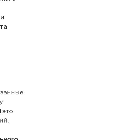
ми
кта
язанные
у
 это
ий,
льного