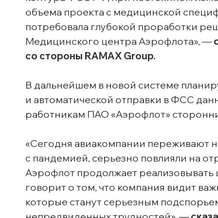
объема проекта с медицинской специф
потребовала глубокой проработки реш
Медицинского центра Аэрофлота», —
со стороны RAMAX Group.
В дальнейшем в новой системе планир
и автоматической отправки в ФСС да
работникам П
АО «Аэрофлот»
сторонни
«Сегодня авиакомпании переживают н
с пандемией, серьезно повлияли на от
Аэрофлот продолжает реализовывать ц
говорит о том, что компания видит ва
которые станут серьезным подспорьем
непредвиденных трудностей», —
сказ