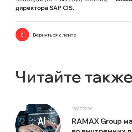
директора SAP CIS.
Вернуться к ленте
Читайте такж
13.07.2026
RAMAX Group м
во внутренних п