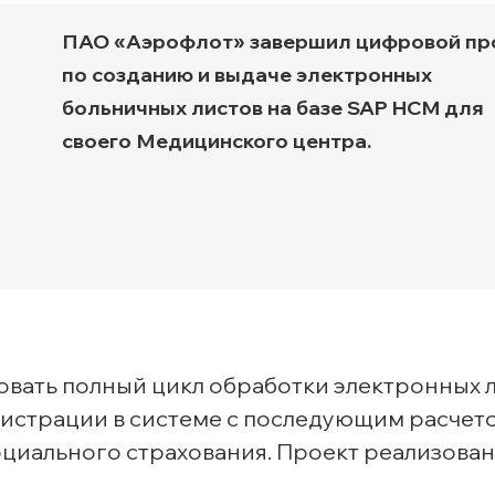
Транспортная экспертиз
ПАО «Аэрофлот» завершил цифровой пр
по созданию и выдаче электронных
больничных листов на базе SAP HCM для
своего Медицинского центра.
овать полный цикл обработки электронных 
гистрации в системе с последующим расчет
оциального страхования. Проект реализова