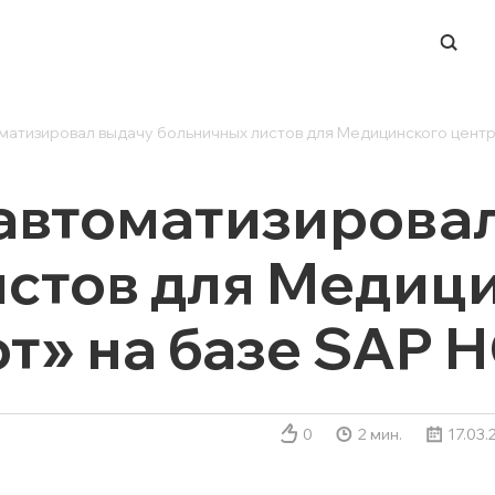
матизировал выдачу больничных листов для Медицинского цент
-ЦЕНТР
НАПРАВЛЕНИЯ
ERP-системы
автоматизирова
и
Управление финансами
стов для Медици
и вендоров
BI и работа с данными
ации в СМИ
Process Mining
т» на базе SAP 
Система динамического
ценообразования
 мероприятий
Техподдержка ИТ-
ры
инфраструктуры
0
2 мин.
17.03.
Заказная разработка ПО
Автоматизация ЭДО