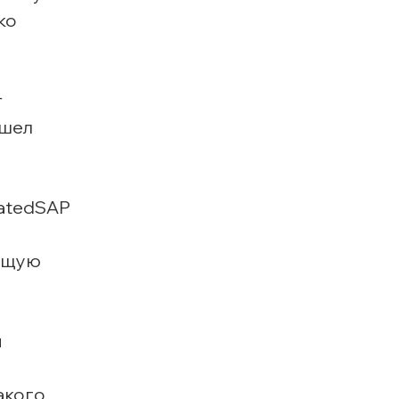
ко
т
ешел
ratedSAP
ающую
и
акого