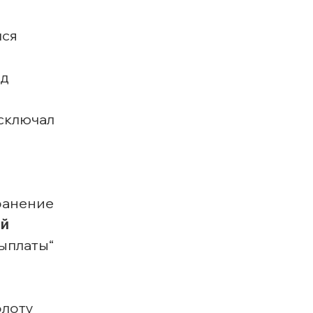
лся
од
исключал
ранение
ый
выплаты“
флоту