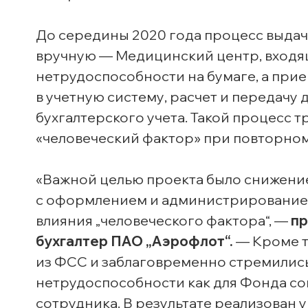
До середины 2020 года процесс выдач
вручную — Медицинский центр, входящ
нетрудоспособности на бумаге, а прие
в учетную систему, расчет и передачу
бухгалтерского учета. Такой процесс 
«человеческий фактор» при повторном
«Важной целью проекта было снижение
с оформлением и администрированием
влияния „человеческого фактора“, —
пр
бухгалтер ПАО „Аэрофлот“.
— Кроме т
из ФСС и заблаговременно стремились
нетрудоспособности как для Фонда соц
сотрудника. В результате реализован