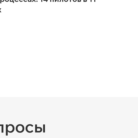
х
просы