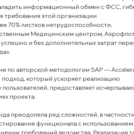
аладить информационный обмен с ФСС, гиб
я требования этой организации
лее 70% листков нетрудоспособности,
обственным Медицинским центром, Аэрофло
: успешно и без дополнительных затрат пер
да».
е по авторской методологии SAP — Accele
й подход, который ускоряет реализацию
е пользователей, предоставляет исчерпыв
ях проекта.
да преодолела ряд сложностей, в частност
естирования функционала с использованием
нении требований ведомства. Реализация т