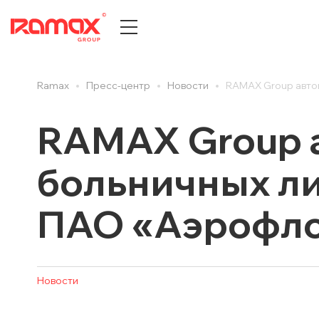
Ramax
Пресс-центр
Новости
RAMAX Group авто
О КОМПАНИИ
ПРЕСС
История компании
Все
RAMAX Group 
Центры компетенций
Новост
больничных ли
Партнеры
Новост
Награды и достижения
Публик
ПАО «Аэрофло
Документы и сертификаты
Cтатьи
Карьера
Анонсы
Отзывы клиентов
Вебина
Новости
ДИТ