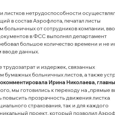
и листков нетрудоспособности осуществля
ий в состав Аэрофлота, печатал листы
м больничных от сотрудников компании, вв
 документов в ФСС выполнял департамент
требовал большое количество времени и не 
 вводе данных.
 трудозатрат и издержек, связанных
 бумажных больничных листов, а также уст
окомментировала Ирина Николаева, главн
ого, мы готовились к переходу на „прямые 
 повысить прозрачность движения листка
иального страхования, так и для каждого
 уникальный проект, который позволил Аэро