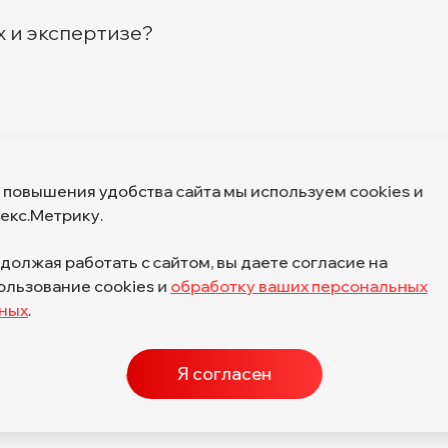
х и экспертизе?
 повышения удобства сайта мы используем cookies и
екс.Метрику.
должая работать с сайтом, вы даете согласие на
ользование cookies и
обработку ваших персональных
ИНН 7804018868, Основной ОКВЭД — 6
ных
.
Коды вида в области информационных технологий:
1.06, 1.08, 2.01, 3.01, 4.01, 11.01, 17.01, 27.01, 28.01
Я согласен
ручению
Политика обработки персональных данных