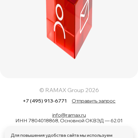
© RAMAX Group 2026
+7 (495) 913-6771
Отправить запрос
info@ramax.ru
ИНН 7804018868, Основной ОКВЭД — 62.01
Коды вида в области информационных технологий: 1.01,
Для повышения удобства сайта мы используем
1.02, 1.04, 1.05, 1.06, 1.08, 2.01, 3.01, 4.01, 11.01, 17.01, 27.01,