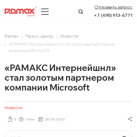
Отправить запрос
+7 (495) 913-6771
О КОМПАНИИ
Ramax
Пресс-центр
Новости
«РАМАКС Интернейшнл» стал золотым партнером
ПРЕСС-ЦЕНТР
компании Microsoft
НАПРАВЛЕНИЯ
«РАМАКС Интернейшнл»
стал золотым партнером
УСЛУГИ
компании Microsoft
КЕЙСЫ
Новости
КОНТАКТЫ
0
1 мин.
28.04.2020