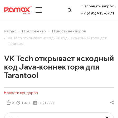
Отправить запрос
+7 (495) 913-6771
О КОМПАНИИ
Ramax
Пресс-центр
Новости вендоров
VK Tech открывает исходный код Java-коннектора для
ПРЕСС-ЦЕНТР
Tarantool
НАПРАВЛЕНИЯ
VK Tech открывает исходный
код Java-коннектора для
УСЛУГИ
Tarantool
КЕЙСЫ
Новости вендоров
КОНТАКТЫ
0
1 мин.
15.01.2026