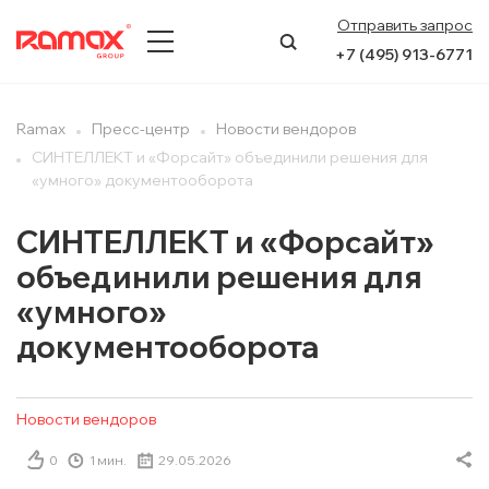
Отправить запрос
+7 (495) 913-6771
О КОМПАНИИ
Ramax
Пресс-центр
Новости вендоров
СИНТЕЛЛЕКТ и «Форсайт» объединили решения для
ПРЕСС-ЦЕНТР
«умного» документооборота
НАПРАВЛЕНИЯ
СИНТЕЛЛЕКТ и «Форсайт»
объединили решения для
УСЛУГИ
«умного»
КЕЙСЫ
документооборота
КОНТАКТЫ
Новости вендоров
0
1 мин.
29.05.2026