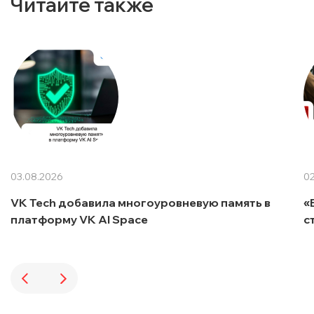
Читайте также
03.08.2026
02
VK Tech добавила многоуровневую память в
«
платформу VK AI Space
с