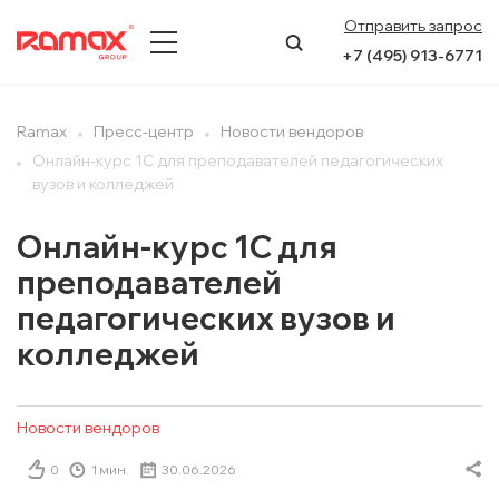
Отправить запрос
+7 (495) 913-6771
О КОМПАНИИ
Ramax
Пресс-центр
Новости вендоров
Онлайн-курс 1C для преподавателей педагогических
ПРЕСС-ЦЕНТР
вузов и колледжей
НАПРАВЛЕНИЯ
Онлайн-курс 1C для
преподавателей
УСЛУГИ
педагогических вузов и
КЕЙСЫ
колледжей
КОНТАКТЫ
Новости вендоров
0
1 мин.
30.06.2026