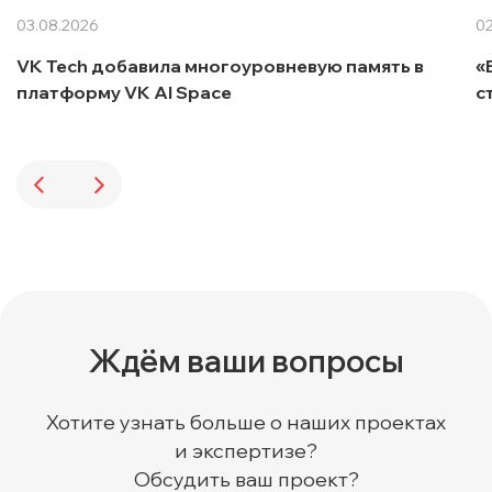
03.08.2026
02
VK Tech добавила многоуровневую память в
«
платформу VK AI Space
с
Ждём ваши вопросы
Хотите узнать больше о наших проектах
и экспертизе?
Обсудить ваш проект?