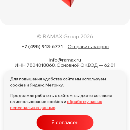
© RAMAX Group 2026
+7 (495) 913-6771
Отправить запрос
info@ramax.ru
ИНН 7804018868, Основной ОКВЭД — 62.01
Коды вида в области информационных технологий: 1.01,
Для повышения удобства сайта мы используем
1.02, 1.04, 1.05, 1.06, 1.08, 2.01, 3.01, 4.01, 11.01, 17.01, 27.01,
28.01
cookies и Яндекс.Метрику.
Продолжая работать с сайтом, вы даете согласие
на использование cookies и
обработку ваших
персональных данных
.
Политика обработки персональных данных по поручению
Я согласен
Политика обработки персональных данных
ПО в ЕРРПО