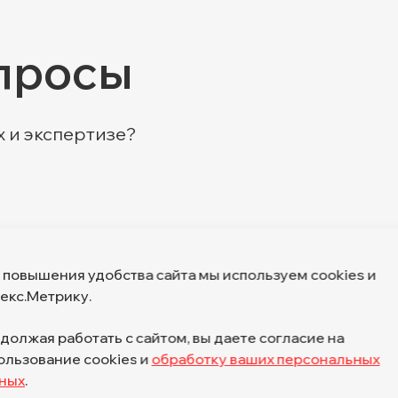
просы
х и экспертизе?
 повышения удобства сайта мы используем cookies и
екс.Метрику.
должая работать с сайтом, вы даете согласие на
ользование cookies и
обработку ваших персональных
ИНН 7804018868, Основной ОКВЭД — 6
ных
.