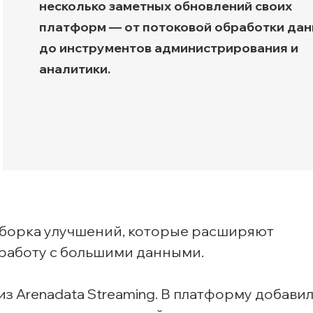
несколько заметных обновлений своих
Транспортная экспертиз
платформ — от потоковой обработки да
до инструментов администрирования и
аналитики.
борка улучшений, которые расширяют
работу с большими данными.
 Arenadata Streaming. В платформу добавили