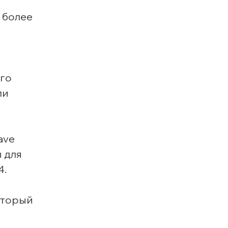
 более
его
ли
ave
 для
4.
оторый