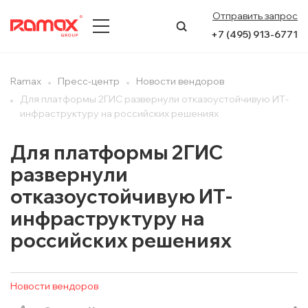
Отправить запрос
+7 (495) 913-6771
О КОМПАНИИ
Ramax
Пресс-центр
Новости вендоров
Для платформы 2ГИС развернули отказоустойчивую ИТ-
ПРЕСС-ЦЕНТР
инфраструктуру на российских решениях
НАПРАВЛЕНИЯ
Для платформы 2ГИС
развернули
УСЛУГИ
отказоустойчивую ИТ-
КЕЙСЫ
инфраструктуру на
российских решениях
КОНТАКТЫ
Новости вендоров