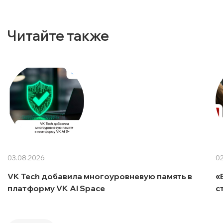
Читайте также
03.08.2026
02
VK Tech добавила многоуровневую память в
«
платформу VK AI Space
с