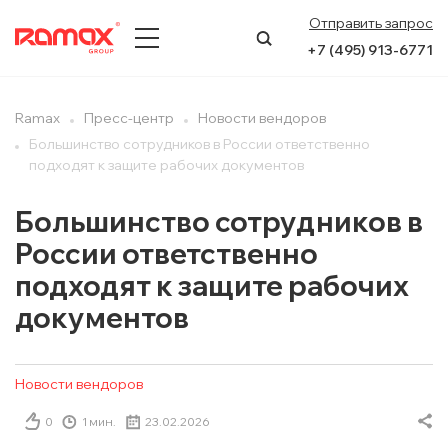
Отправить запрос
+7 (495) 913-6771
О КОМПАНИИ
Ramax
Пресс-центр
Новости вендоров
Большинство сотрудников в России ответственно
ПРЕСС-ЦЕНТР
подходят к защите рабочих документов
НАПРАВЛЕНИЯ
Большинство сотрудников в
России ответственно
УСЛУГИ
подходят к защите рабочих
КЕЙСЫ
документов
КОНТАКТЫ
Новости вендоров
0
1 мин.
23.02.2026