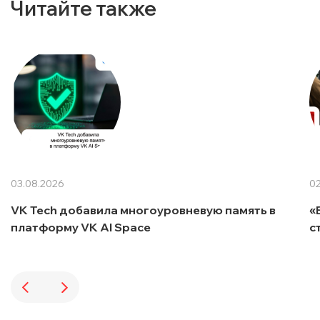
Читайте также
03.08.2026
02
VK Tech добавила многоуровневую память в
«
платформу VK AI Space
с