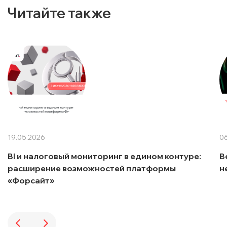
Читайте также
19.05.2026
06
BI и налоговый мониторинг в едином контуре:
В
расширение возможностей платформы
н
«Форсайт»