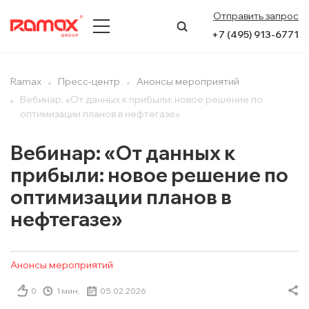
Отправить запрос
+7 (495) 913-6771
О КОМПАНИИ
Ramax
Пресс-центр
Анонсы мероприятий
Вебинар: «От данных к прибыли: новое решение по
ПРЕСС-ЦЕНТР
оптимизации планов в нефтегазе»
НАПРАВЛЕНИЯ
Вебинар: «От данных к
прибыли: новое решение по
УСЛУГИ
оптимизации планов в
КЕЙСЫ
нефтегазе»
КОНТАКТЫ
Анонсы мероприятий
0
1 мин.
05.02.2026