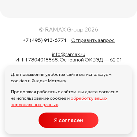
© RAMAX Group 2026
+7 (495) 913-6771
Отправить запрос
info@ramax.ru
ИНН 7804018868, Основной ОКВЭД — 62.01
Коды вида в области информационных технологий: 1.01,
Для повышения удобства сайта мы используем
1.02, 1.04, 1.05, 1.06, 1.08, 2.01, 3.01, 4.01, 11.01, 17.01, 27.01,
28.01
cookies и Яндекс.Метрику.
Продолжая работать с сайтом, вы даете согласие
на использование cookies и
обработку ваших
персональных данных
.
Политика обработки персональных данных по поручению
Я согласен
Политика обработки персональных данных
ПО в ЕРРПО
Карта сайта