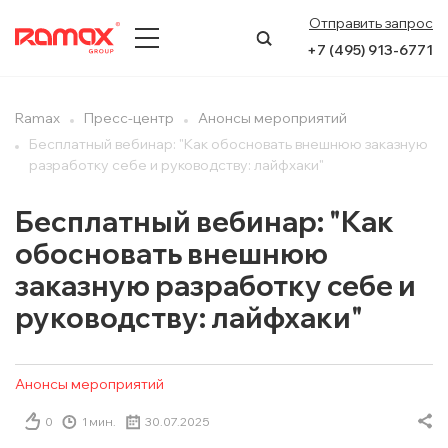
Отправить запрос
+7 (495) 913-6771
О КОМПАНИИ
Ramax
Пресс-центр
Анонсы мероприятий
Бесплатный вебинар: "Как обосновать внешнюю заказную
ПРЕСС-ЦЕНТР
разработку себе и руководству: лайфхаки"
НАПРАВЛЕНИЯ
Бесплатный вебинар: "Как
обосновать внешнюю
УСЛУГИ
заказную разработку себе и
КЕЙСЫ
руководству: лайфхаки"
КОНТАКТЫ
Анонсы мероприятий
0
1 мин.
30.07.2025