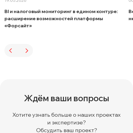
19.05.2026
06
BI и налоговый мониторинг в едином контуре:
В
расширение возможностей платформы
н
«Форсайт»
Ждём ваши вопросы
Хотите узнать больше о наших проектах
и экспертизе?
Обсудить ваш проект?