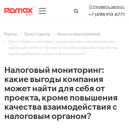
Отправить запрос
+7 (495) 913-6771
О КОМПАНИИ
Ramax
Пресс-центр
Анонсы мероприятий
Налоговый мониторинг: какие выгоды компания может
ПРЕСС-ЦЕНТР
найти для себя от проекта, кроме повышения качества
взаимодействия с налоговым органом?
НАПРАВЛЕНИЯ
Налоговый мониторинг:
УСЛУГИ
какие выгоды компания
может найти для себя от
КЕЙСЫ
проекта, кроме повышения
КОНТАКТЫ
качества взаимодействия с
налоговым органом?