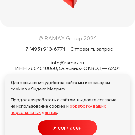
© RAMAX Group 2026
+7 (495) 913-6771
Отправить запрос
info@ramax.ru
ИНН 7804018868, Основной ОКВЭД — 62.01
Коды вида в области информационных технологий: 1.01,
Для повышения удобства сайта мы используем
1.02, 1.04, 1.05, 1.06, 1.08, 2.01, 3.01, 4.01, 11.01, 17.01, 27.01,
28.01
cookies и Яндекс.Метрику.
Продолжая работать с сайтом, вы даете согласие
на использование cookies и
обработку ваших
персональных данных
.
Политика обработки персональных данных по поручению
Я согласен
Политика обработки персональных данных
ПО в ЕРРПО