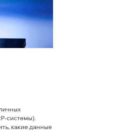
зличных
RP-системы).
ить, какие данные