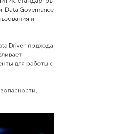
литик, стандартов
. Data Governance
льзования и
ta Driven подхода
вливает
енты для работы с
езопасности,