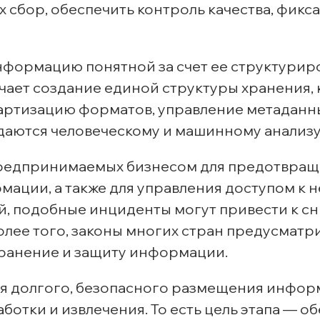
х сбор, обеспечить контроль качества, фик
информацию понятной за счет ее структурир
чает создание единой структуры хранения,
ндартизацию форматов, управление метаданн
даются человеческому и машинному анализу
 предпринимаемых бизнесом для предотвра
ации, а также для управления доступом к не
ий, подобные инциденты могут привести к 
олее того, законы многих стран предусматр
хранение и защиту информации.
ля долгого, безопасного размещения инфор
отки и извлечения. То есть цель этапа — о