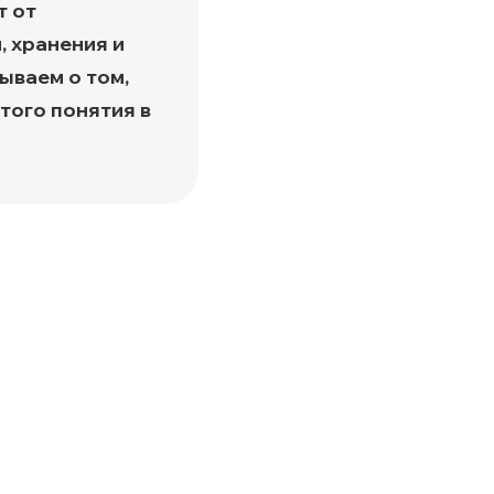
т от
а
, хранения и
ываем о том,
того понятия в