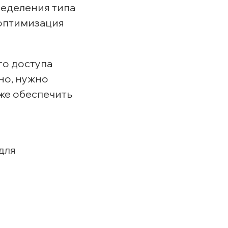
ределения типа
 оптимизация
го доступа
но, нужно
кже обеспечить
для