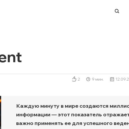
-ЦЕНТР
НАПРАВЛЕНИЯ
ERP-системы
ent
и
Управление финансами
и вендоров
BI и работа с данными
ации в СМИ
Process Mining
2
9 мин.
12.09.
Система динамического
ценообразования
 мероприятий
Техподдержка ИТ-
Каждую минуту в мире создаются милли
ры
инфраструктуры
информации — этот показатель отражает
Заказная разработка ПО
важно применять ее для успешного веден
Автоматизация ЭДО