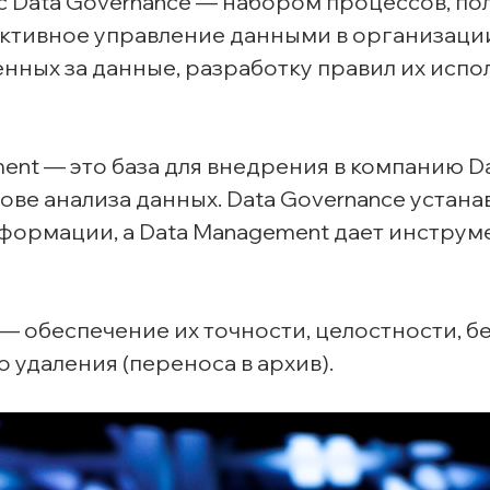
 Data Governance — набором процессов, по
ктивное управление данными в организации
нных за данные, разработку правил их испо
ent — это база для внедрения в компанию Da
ве анализа данных. Data Governance устана
формации, а Data Management дает инструм
 обеспечение их точности, целостности, б
 удаления (переноса в архив).