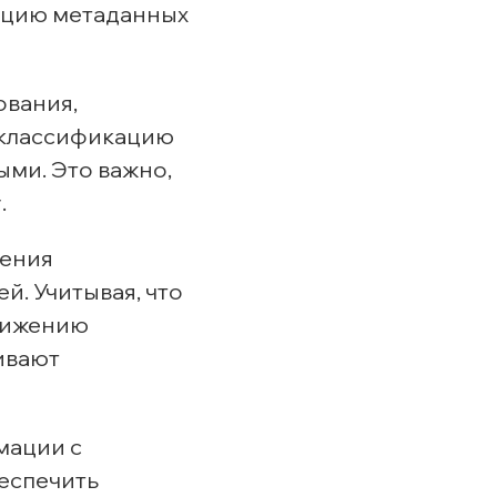
сацию метаданных
ования,
 классификацию
ыми. Это важно,
.
щения
й. Учитывая, что
снижению
ивают
мации с
беспечить