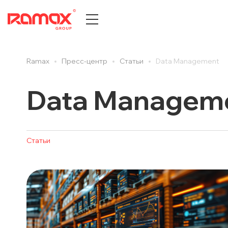
Ramax
Пресс-центр
Cтатьи
Data Management
О КОМПАНИИ
ПРЕСС
История компании
Все
Data Managem
Центры компетенций
Новост
Партнеры
Новост
Награды и достижения
Публик
Cтатьи
Документы и сертификаты
Cтатьи
Карьера
Анонсы
Отзывы клиентов
Вебина
ДИТ