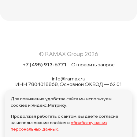
© RAMAX Group 2026
+7 (495) 913-6771
Отправить запрос
info@ramax.ru
ИНН 7804018868, Основной ОКВЭД — 62.01
Коды вида в области информационных технологий: 1.01,
Для повышения удобства сайта мы используем
1.02, 1.04, 1.05, 1.06, 1.08, 2.01, 3.01, 4.01, 11.01, 17.01, 27.01,
28.01
cookies и Яндекс.Метрику.
Продолжая работать с сайтом, вы даете согласие
на использование cookies и
обработку ваших
персональных данных
.
Политика обработки персональных данных по поручению