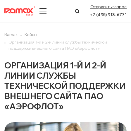
Отправить запрос
+7 (495) 913-6771
О КОМПАНИИ
Ramax
Кейсы
Организация 1-й и 2-й линии службы технической
ПРЕСС-ЦЕНТР
поддержки внешнего сайта ПАО «Аэрофлот»
НАПРАВЛЕНИЯ
ОРГАНИЗАЦИЯ 1-Й И 2-Й
ЛИНИИ СЛУЖБЫ
УСЛУГИ
ТЕХНИЧЕСКОЙ ПОДДЕРЖКИ
КЕЙСЫ
ВНЕШНЕГО САЙТА ПАО
КОНТАКТЫ
«АЭРОФЛОТ»