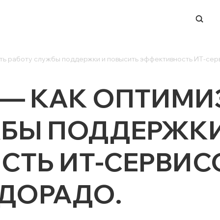
ать работу службы поддержки и повысить эффективность ИТ-сер
-ЦЕНТР
НАПРАВЛЕНИЯ
ERP-системы
K — КАК ОПТИМ
и
Управление финансами
и вендоров
BI и работа с данными
ЖБЫ ПОДДЕРЖКИ
ации в СМИ
Process Mining
Система динамического
ТЬ ИТ-СЕРВИСО
ценообразования
 мероприятий
Техподдержка ИТ-
ры
ДОРАДО.
инфраструктуры
Заказная разработка ПО
Автоматизация ЭДО