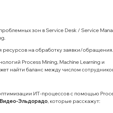
роблемных зон в Service Desk / Service Man
g.
 ресурсов на обработку заявки/обращения
логий Process Mining, Machine Learning и
ет найти баланс между числом сотрудников
 оптимизации
ИТ-процессов
с помощью Proc
Видео-Эльдорадо
, которые расскажут: