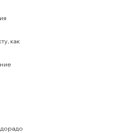
ния
ту, как
ение
ьдорадо