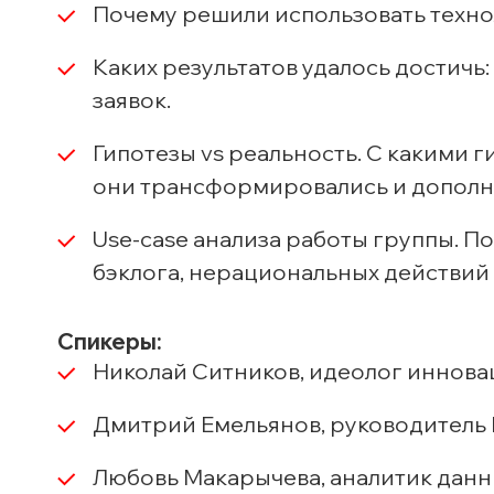
Почему решили использовать технол
Каких результатов удалось достичь
заявок.
Гипотезы vs реальность. С какими 
они трансформировались и дополн
Use-case
анализа работы группы. П
бэклога, нерациональных действий
Спикеры:
Николай Ситников, идеолог иннов
Дмитрий Емельянов, руководитель
Любовь Макарычева, аналитик данны