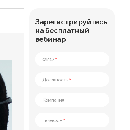
а
Зарегистрируйтесь
на бесплатный
вебинар
ФИО
*
Должность
*
Компания
*
Телефон
*