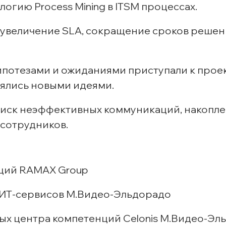
огию Process Mining в ITSM процессах.
: увеличение SLA, сокращение сроков реше
гипотезами и ожиданиями приступали к проек
ялись новыми идеями.
оиск неэффективных коммуникаций, накопл
 сотрудников.
аций RAMAX Group
ИТ-сервисов
М.
Видео-Эльдорадо
х центра компетенций Celonis М.
Видео-Эл