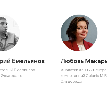
рий Емельянов
Любовь Макар
итель ИТ-сервисов
Аналитик данных центра
-Эльдорадо
компетенций Celonis М.
Эльдорадо