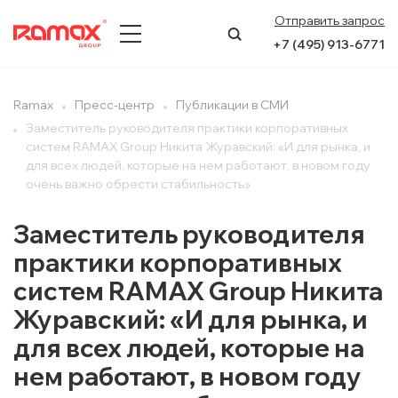
Отправить запрос
+7 (495) 913-6771
О КОМПАНИИ
Ramax
Пресс-центр
Публикации в СМИ
Заместитель руководителя практики корпоративных
ПРЕСС-ЦЕНТР
систем RAMAX Group Никита Журавский: «И для рынка, и
для всех людей, которые на нем работают, в новом году
НАПРАВЛЕНИЯ
очень важно обрести стабильность»
УСЛУГИ
Заместитель руководителя
практики корпоративных
КЕЙСЫ
систем RAMAX Group Никита
Журавский: «И для рынка, и
КОНТАКТЫ
для всех людей, которые на
нем работают, в новом году