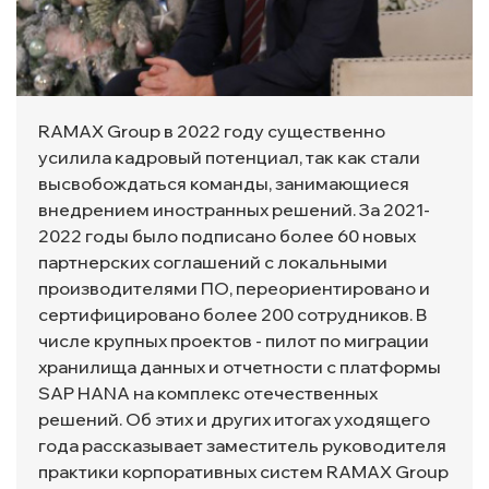
RAMAX Group в 2022 году существенно
усилила кадровый потенциал, так как стали
высвобождаться команды, занимающиеся
внедрением иностранных решений. За 2021-
2022 годы было подписано более 60 новых
партнерских соглашений с локальными
производителями ПО, переориентировано и
сертифицировано более 200 сотрудников. В
числе крупных проектов - пилот по миграции
хранилища данных и отчетности с платформы
SAP HANA на комплекс отечественных
решений. Об этих и других итогах уходящего
года рассказывает заместитель руководителя
практики корпоративных систем RAMAX Group