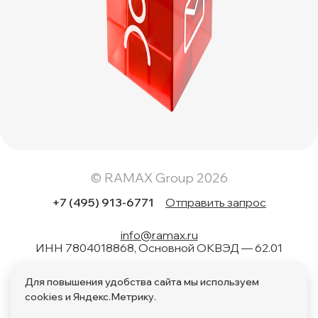
© RAMAX Group 2026
+7 (495) 913-6771
Отправить запрос
info@ramax.ru
ИНН 7804018868, Основной ОКВЭД — 62.01
Коды вида в области информационных технологий: 1.01,
Для повышения удобства сайта мы используем
1.02, 1.04, 1.05, 1.06, 1.08, 2.01, 3.01, 4.01, 11.01, 17.01, 27.01,
28.01
cookies и Яндекс.Метрику.