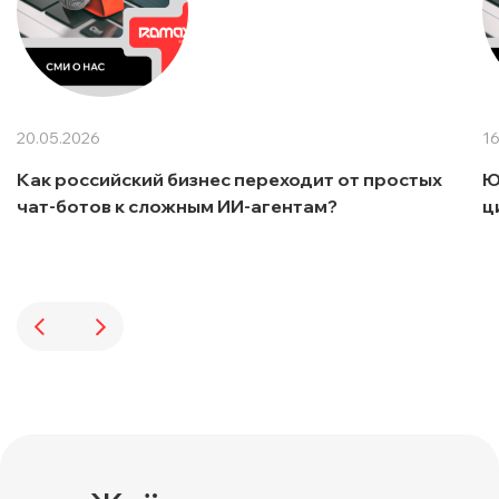
20.05.2026
16
Как российский бизнес переходит от простых
Ю
чат-ботов к сложным ИИ-агентам?
ц