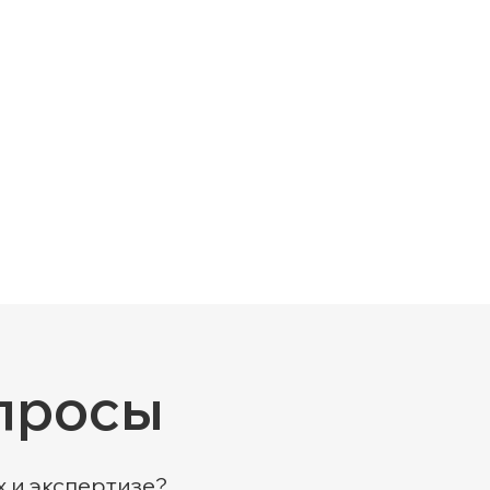
просы
х и экспертизе?