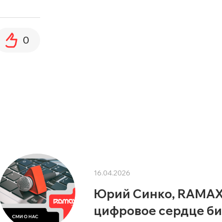
0
16.04.2026
Юрий Синко, RAMAX G
цифровое сердце би