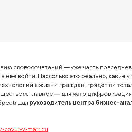
Транспортная экспертиз
зию словосочетаний — уже часть повседне
в нее войти. Насколько это реально, какие 
технологий в жизни граждан, грядет ли тот
бществом, главное — для чего цифровизация
pectr дал
руководитель центра
бизнес-ана
y-
zovut-v-matricu