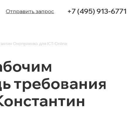
+7 (495) 913-6771
Отправить запрос
УСЛУГИ
антин Оноприенко для ICT-Online
КЕЙСЫ
абочим
КОНТАКТЫ
дь требования
Константин