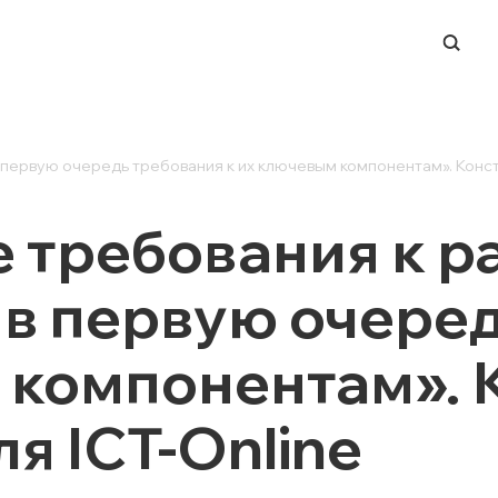
-ЦЕНТР
НАПРАВЛЕНИЯ
 первую очередь требования к их ключевым компонентам». Конст
ERP-системы
 требования к р
и
Управление финансами
и вендоров
BI и работа с данными
о в первую очере
ации в СМИ
Process Mining
Система динамического
 компонентам». 
ценообразования
 мероприятий
Техподдержка ИТ-
ры
инфраструктуры
я ICT-Online
Заказная разработка ПО
Автоматизация ЭДО