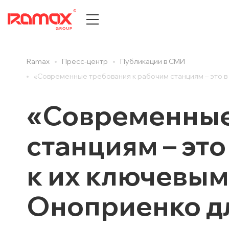
Ramax
Пресс-центр
Публикации в СМИ
О КОМПАНИИ
ПРЕСС
«Современные требования к рабочим станциям – это в
История компании
Все
«Современные
Центры компетенций
Новост
Партнеры
Новост
станциям – эт
Награды и достижения
Публик
Документы и сертификаты
Cтатьи
к их ключевым
Карьера
Анонсы
Отзывы клиентов
Вебина
Оноприенко дл
ДИТ