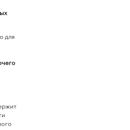
ных
о для
очего
держит
ти
ного