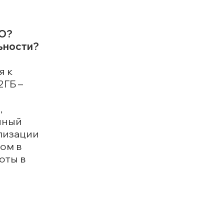
ПО?
льности?
я к
2ГБ –
,
нный
ализации
ом в
оты в