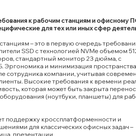
ебования к рабочим станциям и офисному 
пецифические для тех или иных сфер деяте
танциям – это в первую очередь требовани
ители SSD с технологией NVMe объемом 51
ров, стандартный монитор 23 дюйма, с
 ГБ. Эргономика и минимизация пространства
ле сотрудника компании, учитывая совреме
клиенты. Высокие требования к времени ре
ивость, которая может быть закрыта перенос
борудования (ноутбуки, планшеты) для раб
ет поддержку кроссплатформенности и
шениями для классических офисных задач –
ица, презентации.