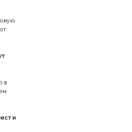
новую
от
ут
о в
аем
ест и