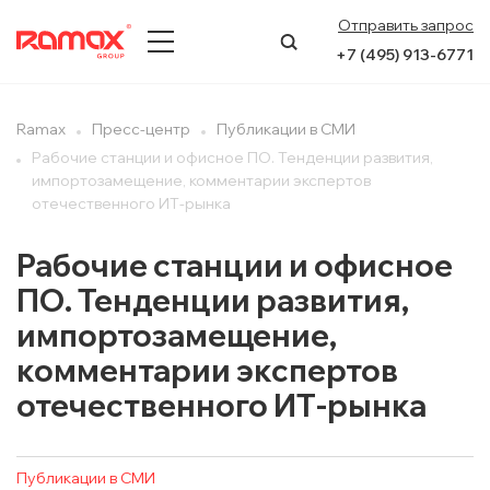
Отправить запрос
+7 (495) 913-6771
О КОМПАНИИ
Ramax
Пресс-центр
Публикации в СМИ
Рабочие станции и офисное ПО. Тенденции развития,
ПРЕСС-ЦЕНТР
импортозамещение, комментарии экспертов
отечественного ИТ-рынка
НАПРАВЛЕНИЯ
Рабочие станции и офисное
УСЛУГИ
ПО. Тенденции развития,
импортозамещение,
КЕЙСЫ
комментарии экспертов
КОНТАКТЫ
отечественного ИТ-рынка
Публикации в СМИ