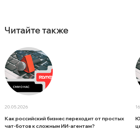
Читайте также
20.05.2026
16
Как российский бизнес переходит от простых
Ю
чат-ботов к сложным ИИ-агентам?
ц