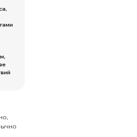
са,
а
тами
м,
ве
твий
но,
бычно