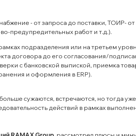
абжение - от запроса до поставки, ТОИР- от
о-предупредительных работ и т.д.).
рамках подразделения или на третьем уров
кта договора до его согласования/подписа
сверки с банковской выпиской, приемка товар
ранения и оформления в ERP).
больше сужаются, встречаются, но тогда уже
ледовательность действий в рамках выполне
аций RAMAX Group
, рассмотрел плюсы и мин