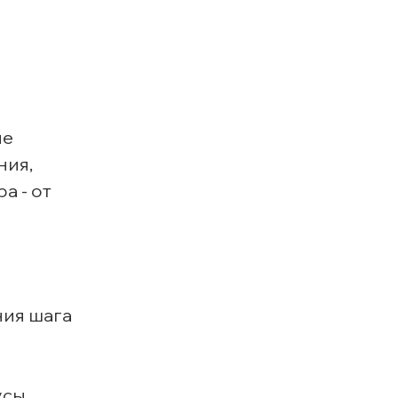
не
ния,
а - от
ния шага
усы