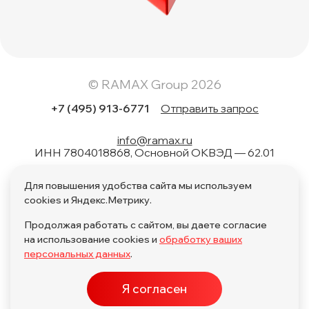
© RAMAX Group 2026
+7 (495) 913-6771
Отправить запрос
info@ramax.ru
ИНН 7804018868, Основной ОКВЭД — 62.01
Коды вида в области информационных технологий: 1.01,
Для повышения удобства сайта мы используем
1.02, 1.04, 1.05, 1.06, 1.08, 2.01, 3.01, 4.01, 11.01, 17.01, 27.01,
28.01
cookies и Яндекс.Метрику.
Продолжая работать с сайтом, вы даете согласие
на использование cookies и
обработку ваших
персональных данных
.
Политика обработки персональных данных по поручению
Я согласен
Политика обработки персональных данных
ПО в ЕРРПО
Карта сайта