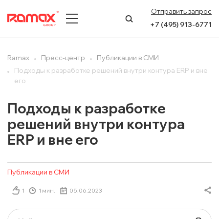
Отправить запрос
+7 (495) 913-6771
О КОМПАНИИ
Ramax
Пресс-центр
Публикации в СМИ
Подходы к разработке решений внутри контура ERP и вне
ПРЕСС-ЦЕНТР
его
НАПРАВЛЕНИЯ
Подходы к разработке
решений внутри контура
УСЛУГИ
ERP и вне его
КЕЙСЫ
Публикации в СМИ
КОНТАКТЫ
1
1 мин.
05.06.2023