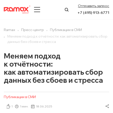
Отправить запрос
+7 (495) 913-6771
О КОМПАНИИ
Ramax
Пресс-центр
Публикации в СМИ
Меняем подход к отчётности: как автоматизировать сбор
ПРЕСС-ЦЕНТР
данных без сбоев и стресса
НАПРАВЛЕНИЯ
Меняем подход
к отчётности:
УСЛУГИ
как автоматизировать сбор
КЕЙСЫ
данных без сбоев и стресса
КОНТАКТЫ
Публикации в СМИ
1
1 мин.
18.06.2025