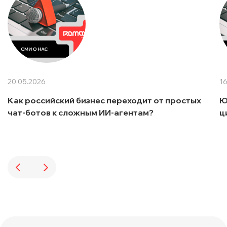
20.05.2026
16
Как российский бизнес переходит от простых
Ю
чат-ботов к сложным ИИ-агентам?
ц