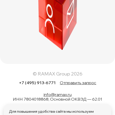
© RAMAX Group 2026
+7 (495) 913-6771
Отправить запрос
info@ramax.ru
ИНН 7804018868, Основной ОКВЭД — 62.01
Коды вида в области информационных технологий: 1.01,
Для повышения удобства сайта мы используем
1.02, 1.04, 1.05, 1.06, 1.08, 2.01, 3.01, 4.01, 11.01, 17.01, 27.01,