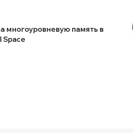
ла многоуровневую память в
I Space