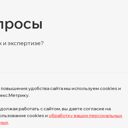
просы
х и экспертизе?
 повышения удобства сайта мы используем cookies и
екс.Метрику.
должая работать с сайтом, вы даете согласие на
ользование cookies и
обработку ваших персональных
ИНН 7804018868, Основной ОКВЭД — 6
ных
.