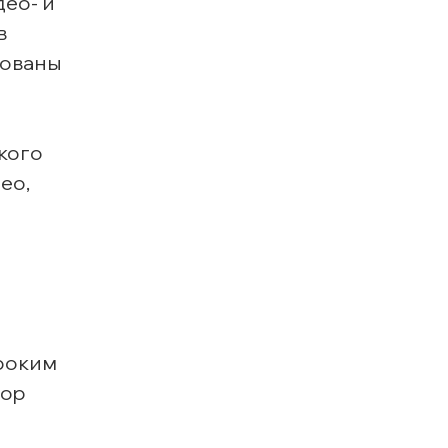
део- и
в
рованы
кого
eo,
роким
top