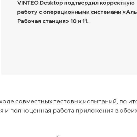
VINTEO Desktop подтвердил корректную
Транспортная экспертиз
работу с операционными системами «Аль
Рабочая станция» 10 и 11.
оде совместных тестовых испытаний, по ит
я и полноценная работа приложения в обеи