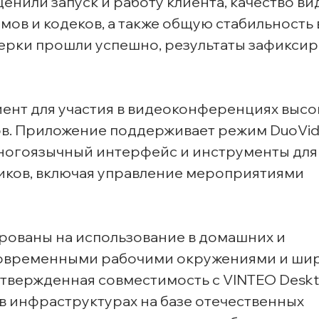
нили запуск и работу клиента, качество ви
ов и кодеков, а также общую стабильность 
верки прошли успешно, результаты зафикси
ент для участия в видеоконференциях высо
ов. Приложение поддерживает режим DuoVid
многоязычный интерфейс и инструменты для
иков, включая управление мероприятиями
тированы на использование в домашних и
 современными рабочими окружениями и ши
твержденная совместимость с VINTEO Desk
в инфраструктурах на базе отечественных