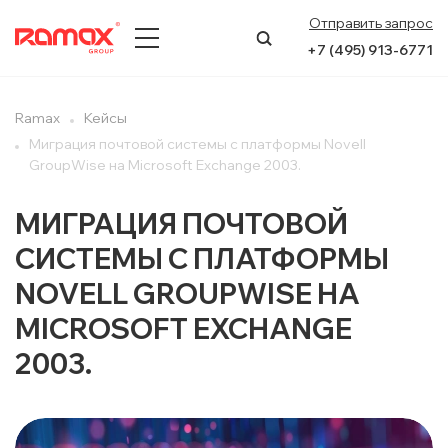
Отправить запрос
+7 (495) 913-6771
О КОМПАНИИ
Ramax
Кейсы
Миграция почтовой системы с платформы Novell
ПРЕСС-ЦЕНТР
GroupWise на Microsoft Exchange 2003.
НАПРАВЛЕНИЯ
МИГРАЦИЯ ПОЧТОВОЙ
СИСТЕМЫ С ПЛАТФОРМЫ
УСЛУГИ
NOVELL GROUPWISE НА
КЕЙСЫ
MICROSOFT EXCHANGE
КОНТАКТЫ
2003.