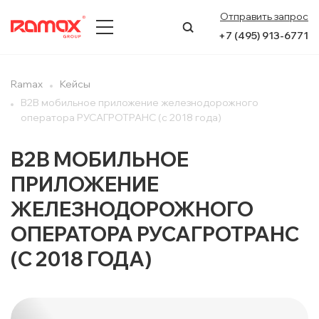
Отправить запрос
+7 (495) 913-6771
О КОМПАНИИ
Ramax
Кейсы
B2B мобильное приложение железнодорожного
ПРЕСС-ЦЕНТР
оператора РУСАГРОТРАНС (с 2018 года)
НАПРАВЛЕНИЯ
B2B МОБИЛЬНОЕ
ПРИЛОЖЕНИЕ
УСЛУГИ
ЖЕЛЕЗНОДОРОЖНОГО
КЕЙСЫ
ОПЕРАТОРА РУСАГРОТРАНС
КОНТАКТЫ
(С 2018 ГОДА)