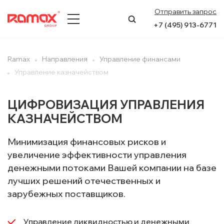
Отправить запрос
+7 (495) 913-6771
О КОМПАНИИ
Ramax
Направления
Управление финансами
Управление казначейством
ПРЕСС-ЦЕНТР
НАПРАВЛЕНИЯ
ЦИФРОВИЗАЦИЯ УПРАВЛЕНИЯ
КАЗНАЧЕЙСТВОМ
УСЛУГИ
Минимизация финансовых рисков и
КЕЙСЫ
увеличение эффективности управления
денежными потоками Вашей компании на базе
КОНТАКТЫ
лучших решений отечественных и
зарубежных поставщиков.
Управление ликвидностью и денежными