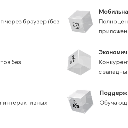
Мобильна
п через браузер (без
Полноцен
приложени
Экономич
тов без
Конкурен
с западны
Поддержк
 интерактивных
Обучающи