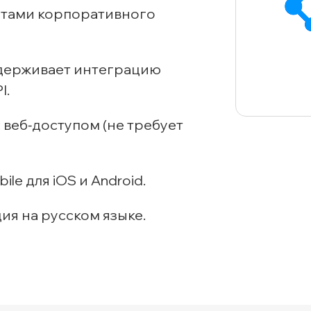
ментами корпоративного
Транспортная экспертиз
держивает интеграцию
I.
 веб‑доступом (не требует
le для iOS и Android.
я на русском языке.