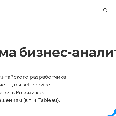
-ЦЕНТР
НАПРАВЛЕНИЯ
ERP-системы
ема бизнес‑анали
и
Управление финансами
и вендоров
BI и работа с данными
ации в СМИ
Process Mining
 китайского разработчика
Система динамического
нт для self-service
ценообразования
 мероприятий
тся в России как
Техподдержка ИТ-
ры
инфраструктуры
иям (в т. ч. Tableau).
Заказная разработка ПО
Автоматизация ЭДО