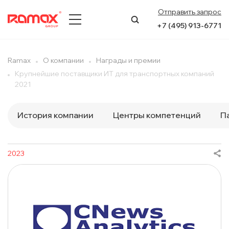
Отправить запрос
+7 (495) 913-6771
О КОМПАНИИ
Ramax
О компании
Награды и премии
Крупнейшие поставщики ИТ для транспортных компаний
ПРЕСС-ЦЕНТР
2021
НАПРАВЛЕНИЯ
История компании
Центры компетенций
П
УСЛУГИ
2023
КЕЙСЫ
КОНТАКТЫ